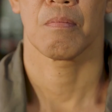
共100集
57.67K
留言
速度
字幕OFF
分享