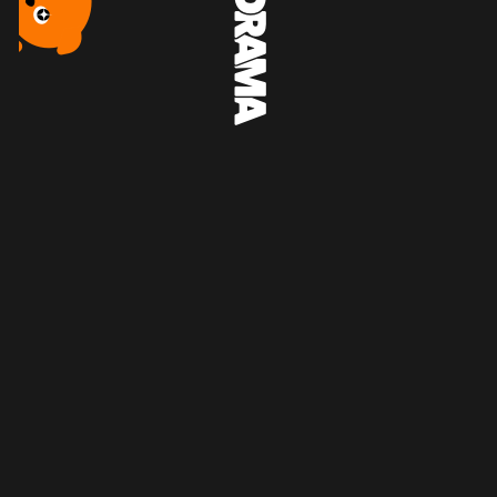
共39集
20.73K
评论
速度
字幕OFF
分享