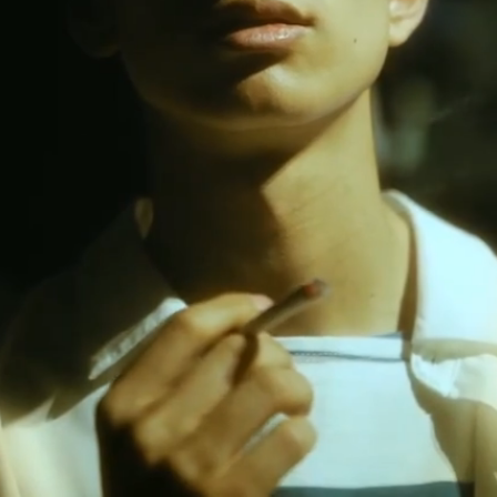
ทั้งหมด53ตอน
79.9K
ความเห็น
ความเร็ว
คำบรรยาย OFF
แชร์