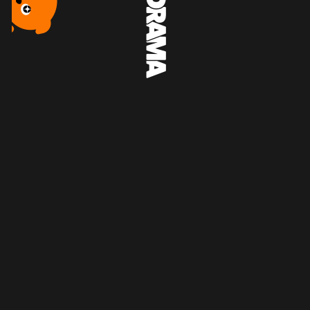
최약 무패의 전학생
광기의 모정, 사에코-이 아이를 위해서라면-
하나님의 손 쇼
7화 무료
10화 무료
10화 무료
시청 기록
최신 히트 드라마
홈
추천
찜하기
마이페이지
보상 획득